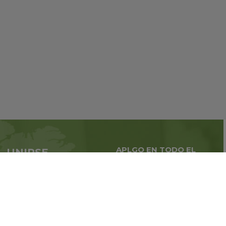
APLGO EN TODO EL
UNIRSE
MUNDO
APLGO ahora
Negocios globales en
todo
el mundo
Regístrate
Libro de reclamaciones