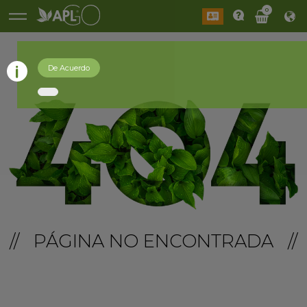
0
De Acuerdo
// PÁGINA NO ENCONTRADA //