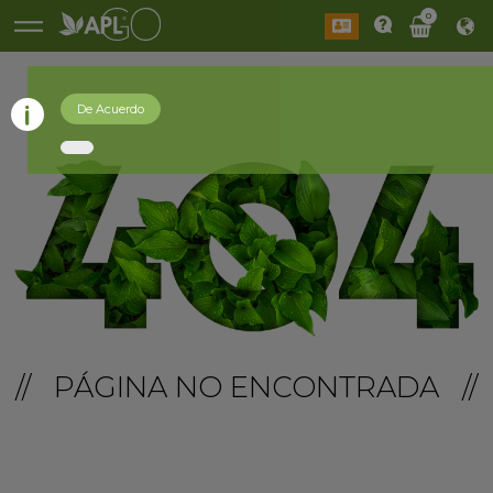
0
De Acuerdo
// PÁGINA NO ENCONTRADA //