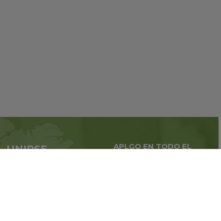
APLGO EN TODO EL
UNIRSE
MUNDO
APLGO ahora
Negocios globales en
todo
el mundo
Regístrate
Libro de reclamaciones