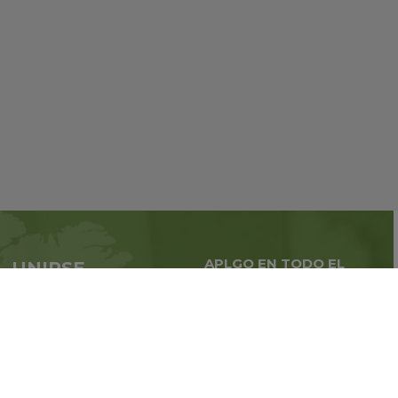
APLGO EN TODO EL
UNIRSE
MUNDO
APLGO ahora
Negocios globales en
todo
el mundo
Regístrate
Libro de reclamaciones