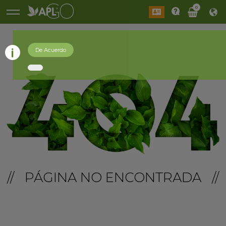
0
De Acuerdo
// PÁGINA NO ENCONTRADA //