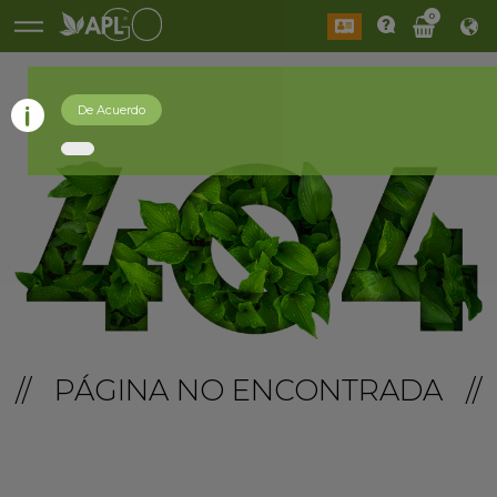
0
De Acuerdo
// PÁGINA NO ENCONTRADA //