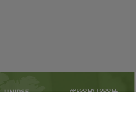
APLGO EN TODO EL
UNIRSE
MUNDO
APLGO ahora
Negocios globales en
todo
el mundo
Regístrate
Libro de reclamaciones