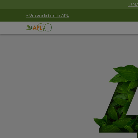
UNA
+ Únase a la familia APL