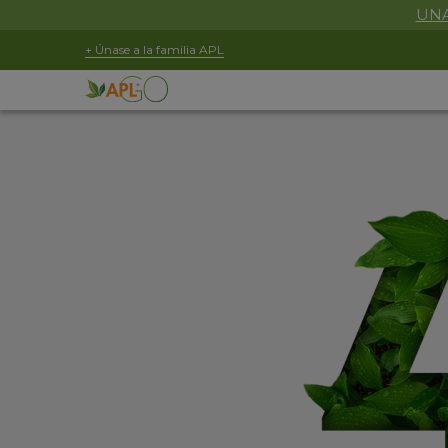
UNA
+ Únase a la familia APL