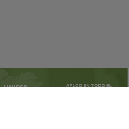
APLGO EN TODO EL
UNIRSE
MUNDO
APLGO ahora
Negocios globales en
todo
el mundo
Regístrate
Libro de reclamaciones