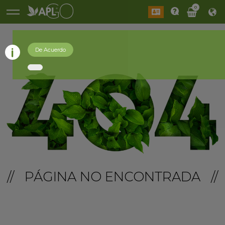
0
De Acuerdo
// PÁGINA NO ENCONTRADA //