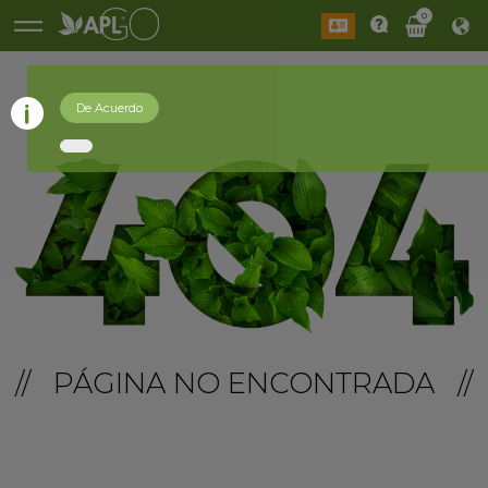
0
De Acuerdo
// PÁGINA NO ENCONTRADA //