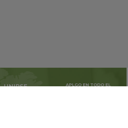
APLGO EN TODO EL
UNIRSE
MUNDO
APLGO ahora
Negocios globales en
todo
el mundo
Regístrate
Libro de reclamaciones