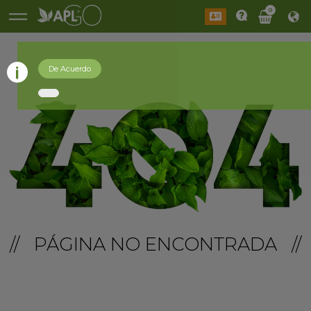
0
De Acuerdo
// PÁGINA NO ENCONTRADA //