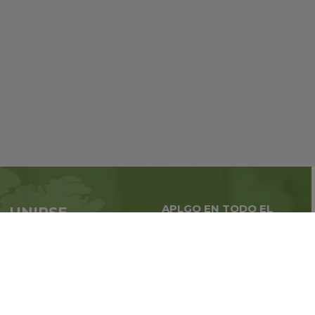
APLGO EN TODO EL
UNIRSE
MUNDO
APLGO ahora
Negocios globales en
todo
el mundo
Regístrate
Libro de reclamaciones