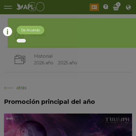
0
De Acuerdo
Activo
Historial
2026 año
2025 año
atrás
Promoción principal del año